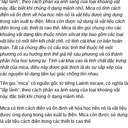
"lấp lánh", theo cách phản xạ ánh sang của loại khoáng vật
này, đặc biệt khi chúng ở dạng mảnh nhỏ. Mica có tính cách
điện và ổn định về hóa học nên nó là vật liệu được ứng dụng
trong sản xuất tụ điện. Mica còn được sử dụng là vật liệu cách
điện trong các thiết bị cao thế. Mica là tên gọi chung cho các
khoáng vật dạng tấm thuộc nhóm silicat lớp bao gồm các loại
vật liệu có mối liên kết chặt chẽ, có tính cát khai cơ bản hoàn
toàn. Tất cả chúng đều có cấu trúc tinh thể thuộc hệ một
phương có xu hướng tinh thể giả hệ sáu phương và có thành
phần hóa học tương tự. Tính cát khai cao là tính chất đặc trưng
nhất của mica, điều này được giải thích là do sự sắp xếp của
các nguyên tử dạng tấm lục giác chồng lên nhau.
Tên gọi "mica" có nguồn gốc từ tiếng Latinh micare, có nghĩa là
"lấp lánh", theo cách phản xạ ánh sang của loại khoáng vật
này, đặc biệt khi chúng ở dạng mảnh nhỏ.
Mica có tính cách điện và ổn định về hóa học nên nó là vật liệu
được ứng dụng trong sản xuất tụ điện. Mica còn được sử dụng
là vật liệu cách điện trong các thiết bị cao thế.