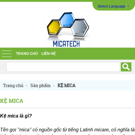
Select Language
▼
TRANG CHỦ
LIÊN HỆ
Trang chủ
Sản phẩm
KỆ MICA
KỆ MICA
Kệ mica là gì?
Tên gọi "mica" có nguồn gốc từ tiếng Latinh micare, có nghĩa là