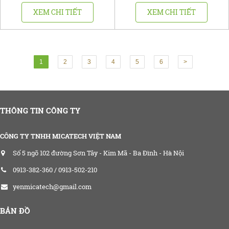
XEM CHI TIẾT
XEM CHI TIẾT
1
2
3
4
5
6
>
THÔNG TIN CÔNG TY
CÔNG TY TNHH MICATECH VIỆT NAM
Số 5 ngõ 102 đường Sơn Tây - Kim Mã - Ba Đình - Hà Nội
0913-382-360 / 0913-502-210
yenmicatech@gmail.com
BẢN ĐỒ